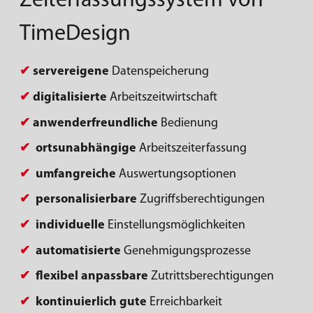
Zeiterfassungssystem von
TimeDesign
✔
servereigene
Datenspeicherung
✔
digitalisierte
Arbeitszeitwirtschaft
✔
anwenderfreundliche
Bedienung
✔
ortsunabhängige
Arbeitszeiterfassung
✔
umfangreiche
Auswertungsoptionen
✔
personalisierbare
Zugriffsberechtigungen
✔
individuelle
Einstellungsmöglichkeiten
✔
automatisierte
Genehmigungsprozesse
✔
flexibel anpassbare
Zutrittsberechtigungen
✔
kontinuierlich
gute
Erreichbarkeit