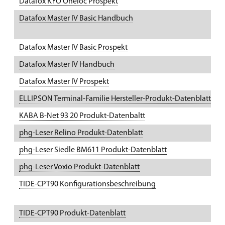
Datafox KYO Oneloc Prospekt
K
Datafox Master IV Basic Handbuch
U
Datafox Master IV Basic Prospekt
K
Datafox Master IV Handbuch
U
Datafox Master IV Prospekt
K
ELLIPSON Terminal-Familie Hersteller-Produkt-Datenblatt
P
KABA B-Net 93 20 Produkt-Datenbaltt
P
phg-Leser Relino Produkt-Datenblatt
P
phg-Leser Siedle BM611 Produkt-Datenblatt
P
phg-Leser Voxio Produkt-Datenblatt
P
TIDE-CPT90 Konfigurationsbeschreibung
A
TIDE-CPT90 Produkt-Datenblatt
P