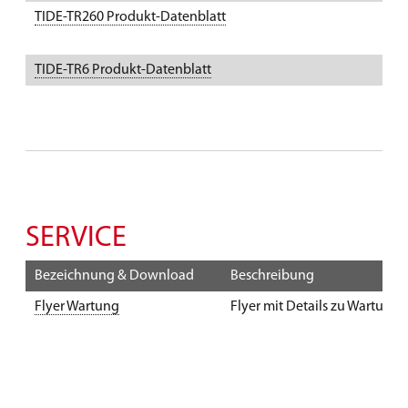
TIDE-TR260 Produkt-Datenblatt
P
TIDE-TR6 Produkt-Datenblatt
P
SERVICE
Bezeichnung & Download
Beschreibung
Flyer Wartung
Flyer mit Details zu Wartung