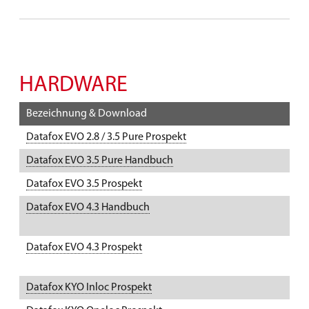
HARDWARE
Bezeichnung & Download
Datafox EVO 2.8 / 3.5 Pure Prospekt
K
Datafox EVO 3.5 Pure Handbuch
U
​​​​​Datafox EVO 3.5 Prospekt
K
Datafox EVO 4.3 Handbuch
U
Datafox EVO 4.3 Prospekt
K
Datafox KYO Inloc Prospekt
K